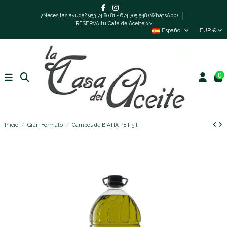
¿Necesitas ayuda? 953 74 80 81 - 674 705 548 (WhatsApp)
RESERVA tu Cata de Aceite >>
Español
EUR €
0
Inicio
Gran Formato
Campos de BIATIA PET 5 l.