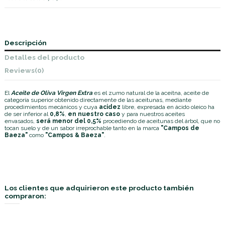
Descripción
Detalles del producto
Reviews
(0)
El
Aceite de Oliva Virgen Extra
es el zumo natural de la aceitna, aceite de
categoría superior obtenido directamente de las aceitunas, mediante
procedimientos mecánicos y cuya
acidez
libre, expresada en ácido oleico ha
de ser inferior al
0,8%
,
en nuestro caso
y para nuestros aceites
envasados,
será menor del 0,5%
procediendo de aceitunas del árbol, que no
tocan suelo y de un sabor irreprochable tanto en la marca
"Campos de
Baeza"
como
"Campos & Baeza"
.
Los clientes que adquirieron este producto también
compraron: