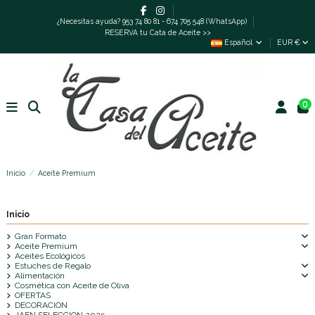
¿Necesitas ayuda? 953 74 80 81 - 674 705 548 (WhatsApp)
RESERVA tu Cata de Aceite >>
Español
EUR €
0
Inicio
Aceite Premium
Inicio
Gran Formato
Aceite Premium
Aceites Ecológicos
Estuches de Regalo
Alimentación
Cosmética con Aceite de Oliva
OFERTAS
DECORACION
JAEN SELECCION 2025