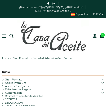
¿Necesitas ayuda? 953 74 80 81 - 674 705 548 (WhatsApp)
RESERVA tu Cata de Aceite >>
Español
EUR €
0
Inicio
Gran Formato
Variedad Arbequina Gran Formato
Inicio
Gran Formato
Aceite Premium
Aceites Ecológicos
Estuches de Regalo
Alimentación
Cosmética con Aceite de Oliva
OFERTAS
DECORACION
JAEN SELECCION 2025