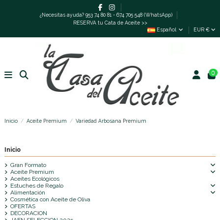
¿Necesitas ayuda? 953 74 80 81 - 674 705 548 (WhatsApp)
RESERVA tu Cata de Aceite >>
Español
EUR €
0
Inicio
Aceite Premium
Variedad Arbosana Premium
Inicio
Gran Formato
Aceite Premium
Aceites Ecológicos
Estuches de Regalo
Alimentación
Cosmética con Aceite de Oliva
OFERTAS
DECORACION
JAEN SELECCION 2025