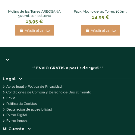
Molino de las Torres ARBOSANA
Pack Molino de las Torres 100ml.
500ml. con estuche
14,95 €
13,95 €
Añadir al carrito
Añadir al carrito
** ENVÍO GRATIS a partir de 150€ **
Legal
Aviso legal y Política de Privacidad
Condiciones de Compra y Derecho de Desistimiento
Envío
Política de Cookies
Declaración de accesibilidad
Pyme Digital
Pyme Innova
Mi Cuenta