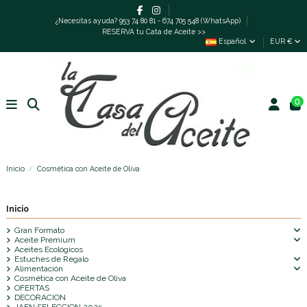
¿Necesitas ayuda? 953 74 80 81 - 674 705 548 (WhatsApp)
RESERVA tu Cata de Aceite >>
Español
EUR €
0
Inicio
Cosmética con Aceite de Oliva
Inicio
Gran Formato
Aceite Premium
Aceites Ecológicos
Estuches de Regalo
Alimentación
Cosmética con Aceite de Oliva
OFERTAS
DECORACION
JAEN SELECCION 2025