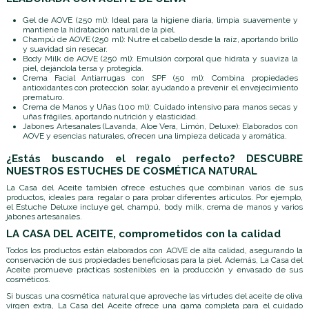
Gel de AOVE (250 ml): Ideal para la higiene diaria, limpia suavemente y
mantiene la hidratación natural de la piel.
Champú de AOVE (250 ml): Nutre el cabello desde la raíz, aportando brillo
y suavidad sin resecar.
Body Milk de AOVE (250 ml): Emulsión corporal que hidrata y suaviza la
piel, dejándola tersa y protegida.
Crema Facial Antiarrugas con SPF (50 ml): Combina propiedades
antioxidantes con protección solar, ayudando a prevenir el envejecimiento
prematuro.
Crema de Manos y Uñas (100 ml): Cuidado intensivo para manos secas y
uñas frágiles, aportando nutrición y elasticidad.
Jabones Artesanales (Lavanda, Aloe Vera, Limón, Deluxe): Elaborados con
AOVE y esencias naturales, ofrecen una limpieza delicada y aromática.
¿Estás buscando el regalo perfecto? DESCUBRE
NUESTROS ESTUCHES DE COSMÉTICA NATURAL
La Casa del Aceite también ofrece estuches que combinan varios de sus
productos, ideales para regalar o para probar diferentes artículos. Por ejemplo,
el Estuche Deluxe incluye gel, champú, body milk, crema de manos y varios
jabones artesanales.
LA CASA DEL ACEITE, comprometidos con la calidad
Todos los productos están elaborados con AOVE de alta calidad, asegurando la
conservación de sus propiedades beneficiosas para la piel. Además, La Casa del
Aceite promueve prácticas sostenibles en la producción y envasado de sus
cosméticos.
Si buscas una cosmética natural que aproveche las virtudes del aceite de oliva
virgen extra, La Casa del Aceite ofrece una gama completa para el cuidado