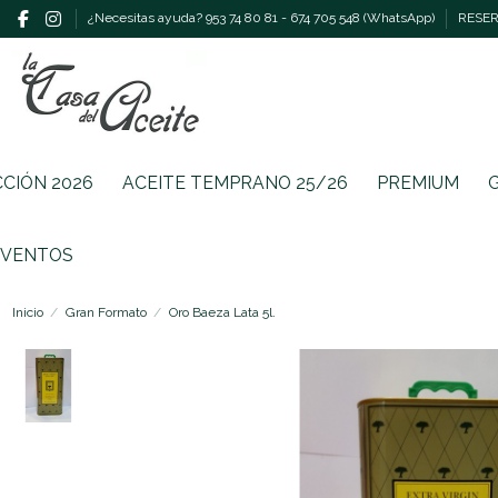
¿Necesitas ayuda? 953 74 80 81 - 674 705 548 (WhatsApp)
RESERV
CCIÓN 2026
ACEITE TEMPRANO 25/26
PREMIUM
EVENTOS
Inicio
Gran Formato
Oro Baeza Lata 5l.