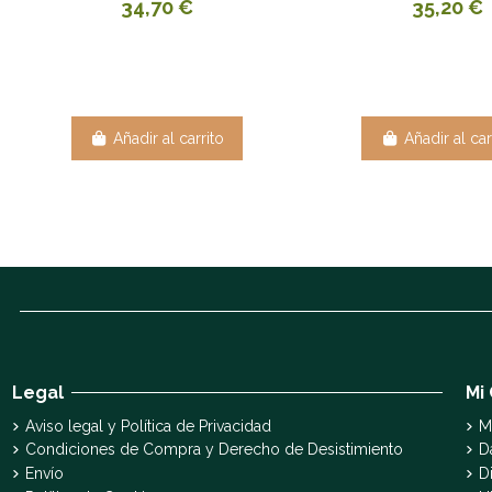
34,70 €
35,20 €
Añadir al carrito
Añadir al car
Legal
Mi
Aviso legal y Política de Privacidad
M
Condiciones de Compra y Derecho de Desistimiento
D
Envío
D