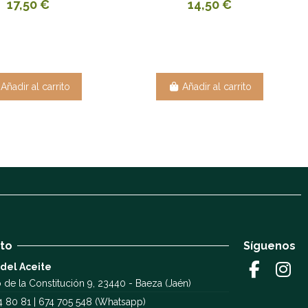
17,50 €
14,50 €
Añadir al carrito
Añadir al carrito
to
Síguenos
 del Aceite
 de la Constitución 9, 23440 - Baeza (Jaén)
4 80 81 | 674 705 548 (Whatsapp)