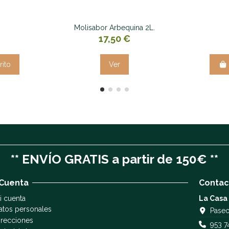
Molisabor Arbequina 2L.
17,50 €
rito
Ver
** ENVÍO GRATIS a partir de 150€ **
 Cuenta
Contac
i cuenta
La Casa
atos personales
Paseo
irecciones
953 7