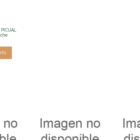
s PICUAL
uche
rito