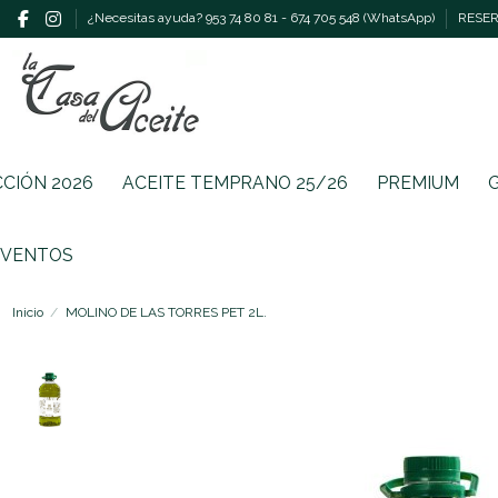
¿Necesitas ayuda? 953 74 80 81 - 674 705 548 (WhatsApp)
RESERV
CCIÓN 2026
ACEITE TEMPRANO 25/26
PREMIUM
EVENTOS
Inicio
MOLINO DE LAS TORRES PET 2L.