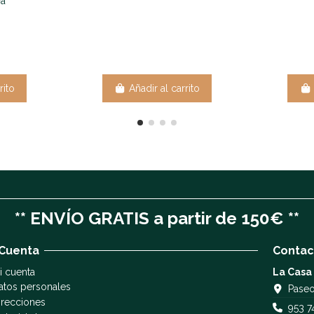
va
rito
Añadir al carrito
** ENVÍO GRATIS a partir de 150€ **
 Cuenta
Contac
i cuenta
La Casa
atos personales
Paseo
irecciones
953 7