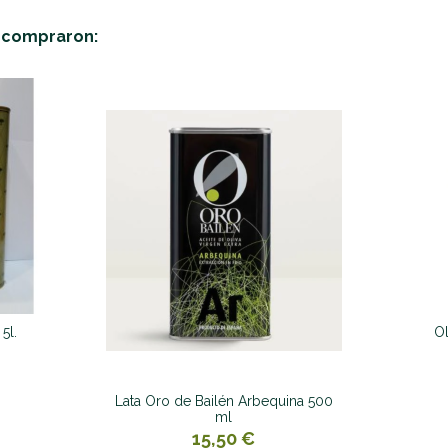
n compraron:
5l.
Ol
Lata Oro de Bailén Arbequina 500
ml
15,50 €