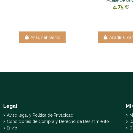
Aceite de Oli
4,75 €
Añadir al carrito
Añadir al car
Legal
Mi
Aviso legal y Política de Privacidad
M
Condiciones de Compra y Derecho de Desistimiento
D
Envío
D