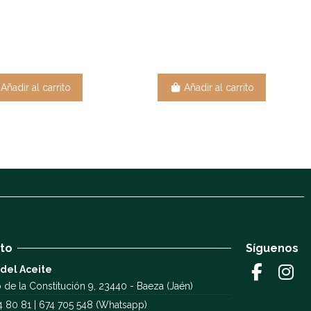
Añadir al carrito
Añadir al carrito
to
Síguenos
 del Aceite
 de la Constitución 9, 23440 - Baeza (Jaén)
4 80 81 | 674 705 548 (Whatsapp)