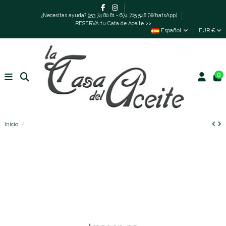
¿Necesitas ayuda? 953 74 80 81 - 674 705 548 (WhatsApp)
RESERVA tu Cata de Aceite >>
Español
EUR €
0
Inicio