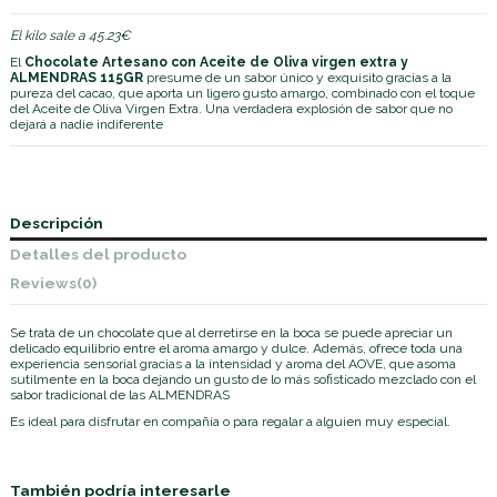
El kilo sale a 45.23€
El
Chocolate Artesano con Aceite de Oliva virgen extra y
ALMENDRAS
115GR
presume de un sabor único y exquisito gracias a la
pureza del cacao, que aporta un ligero gusto amargo, combinado con el toque
del Aceite de Oliva Virgen Extra. Una verdadera explosión de sabor que no
dejará a nadie indiferente
Descripción
Detalles del producto
Reviews
(0)
Se trata de un chocolate que al derretirse en la boca se puede apreciar un
delicado equilibrio entre el aroma amargo y dulce. Además, ofrece toda una
experiencia sensorial gracias a la intensidad y aroma del AOVE, que asoma
sutilmente en la boca dejando un gusto de lo más sofisticado mezclado con el
sabor tradicional de las ALMENDRAS
Es ideal para disfrutar en compañía o para regalar a alguien muy especial.
También podría interesarle