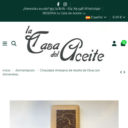
¿Necesitas ayuda? 953 74 80 81 - 674 705 548 (WhatsApp)
RESERVA tu Cata de Aceite >>
Español
EUR €
0
Inicio
Alimentación
Chocolate Artesano de Aceite de Oliva con
Almendras