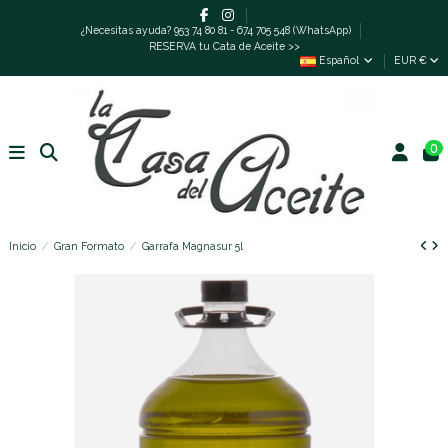
¿Necesitas ayuda? 953 74 80 81 - 674 705 548 (WhatsApp)
RESERVA tu Cata de Aceite >>
Español
EUR €
0
Inicio
Gran Formato
Garrafa Magnasur 5l