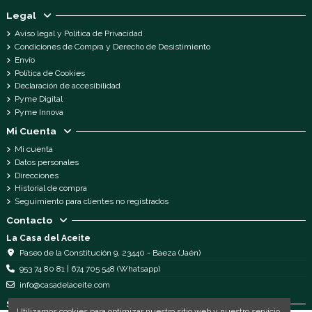
Legal
Aviso legal y Política de Privacidad
Condiciones de Compra y Derecho de Desistimiento
Envío
Política de Cookies
Declaración de accesibilidad
Pyme Digital
Pyme Innova
Mi Cuenta
Mi cuenta
Datos personales
Direcciones
Historial de compra
Seguimiento para clientes no registrados
Contacto
La Casa del Aceite
Paseo de la Constitución 9, 23440 - Baeza (Jaén)
953 74 80 81 | 674 705 548 (Whatsapp)
info@casadelaceite.com
Síguenos
Utilizamos cookies para optimizar nuestro sitio web y nuestro servicio.