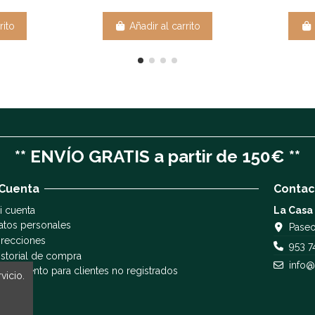
rito
Añadir al carrito
** ENVÍO GRATIS a partir de 150€ **
 Cuenta
Contac
i cuenta
La Casa
atos personales
Paseo
irecciones
953 7
istorial de compra
info@
eguimiento para clientes no registrados
vicio.