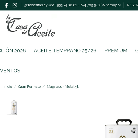
¿Necesitas ayuda? 953 74 80 81 - 674 705 548 (WhatsApp)
RESERV
CCIÓN 2026
ACEITE TEMPRANO 25/26
PREMIUM
EVENTOS
Inicio
Gran Formato
Magnasur Metal 5l.