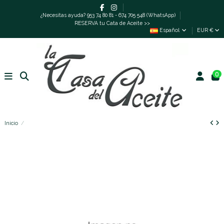
¿Necesitas ayuda? 953 74 80 81 - 674 705 548 (WhatsApp)
RESERVA tu Cata de Aceite >>
Español
EUR €
0
Inicio