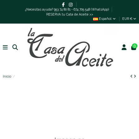
¿Necesitas ayuda? 953 74 80 81 - 674 705 548 (WhatsApp)
RESERVA tu Cata de Aceite >>
Español
EUR €
0
Inicio