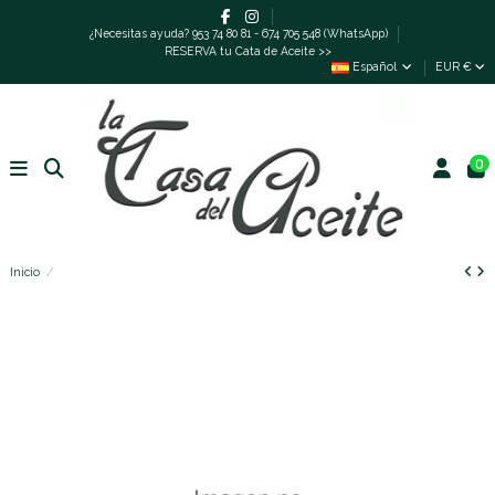
¿Necesitas ayuda? 953 74 80 81 - 674 705 548 (WhatsApp)
RESERVA tu Cata de Aceite >>
Español
EUR €
0
Inicio