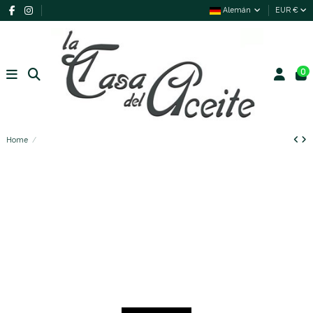
Alemán
EUR €
0
Home