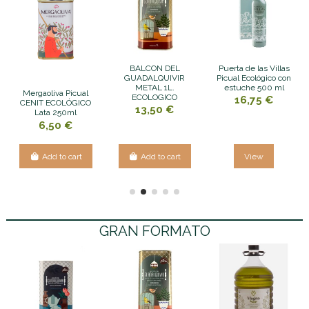
BALCON DEL
Puerta de las Villas
GUADALQUIVIR
Picual Ecológico con
METAL 1L.
estuche 500 ml
Mergaoliva Picual
ECOLOGICO
16,75 €
CENIT ECOLÓGICO
13,50 €
Lata 250ml
6,50 €
Add to cart
Add to cart
View
GRAN FORMATO