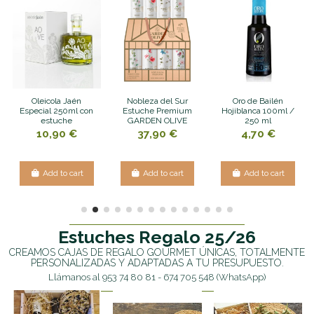
Oleicola Jaén
Nobleza del Sur
Oro de Bailén
Especial 250ml con
Estuche Premium
Hojiblanca 100ml /
estuche
GARDEN OLIVE
250 ml
10,90 €
37,90 €
4,70 €
Add to cart
Add to cart
Add to cart
Estuches Regalo 25/26
CREAMOS CAJAS DE REGALO GOURMET ÚNICAS, TOTALMENTE
PERSONALIZADAS Y ADAPTADAS A TU PRESUPUESTO.
Llámanos al 953 74 80 81 - 674 705 548 (WhatsApp)