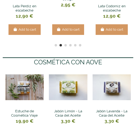
2,95 €
Lata Perdiz en
Lata Codorniz en
escabeche
escabeche
12,90 €
12,90 €
Add to cart
Add to cart
Add to cart
COSMÉTICA CON AOVE
Estuche de
Jabón Limón - La
Jabón Lavanda - La
Cosmética Viaje
Casa del Aceite
Casa del Aceite
19,90 €
3,30 €
3,30 €