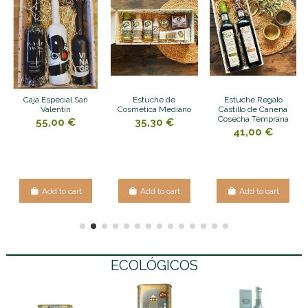
Caja Especial San
Estuche de
Estuche Regalo
Valentín
Cosmética Mediano
Castillo de Canena
Cosecha Temprana
55,00 €
35,30 €
41,00 €
Add to cart
Add to cart
Add to cart
ECOLÓGICOS