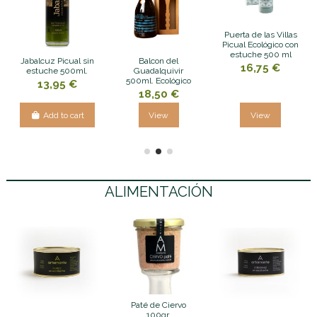
Puerta de las Villas
Picual Ecológico con
estuche 500 ml
Jabalcuz Picual sin
Balcon del
16,75 €
estuche 500ml.
Guadalquivir
500ml. Ecológico
13,95 €
18,50 €
Add to cart
View
View
ALIMENTACIÓN
Paté de Ciervo
100gr.