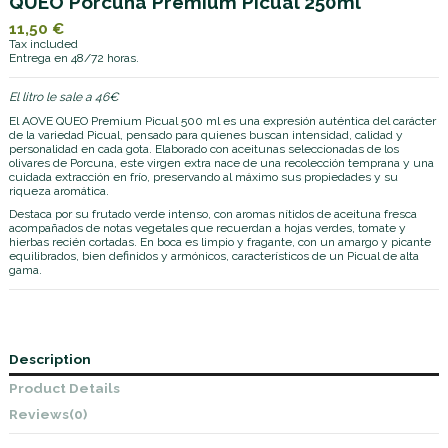
QUEO Porcuna Premium Picual 250ml
11,50 €
Tax included
Entrega en 48/72 horas.
El litro le sale a 46€
El AOVE QUEO Premium Picual 500 ml es una expresión auténtica del carácter
de la variedad Picual, pensado para quienes buscan intensidad, calidad y
personalidad en cada gota. Elaborado con aceitunas seleccionadas de los
olivares de Porcuna, este virgen extra nace de una recolección temprana y una
cuidada extracción en frío, preservando al máximo sus propiedades y su
riqueza aromática.
Destaca por su frutado verde intenso, con aromas nítidos de aceituna fresca
acompañados de notas vegetales que recuerdan a hojas verdes, tomate y
hierbas recién cortadas. En boca es limpio y fragante, con un amargo y picante
equilibrados, bien definidos y armónicos, característicos de un Picual de alta
gama.
Description
Product Details
Reviews
(0)