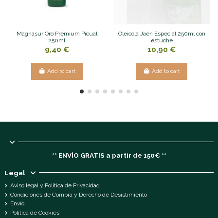
Magnasur Oro Premium Picual
Oleicola Jaén Especial 250ml con
250ml
estuche
9,40 €
10,90 €
Add to cart
Add to cart
** ENVÍO GRATIS a partir de 150€ **
Legal
Aviso legal y Política de Privacidad
Condiciones de Compra y Derecho de Desistimiento
Envío
Política de Cookies