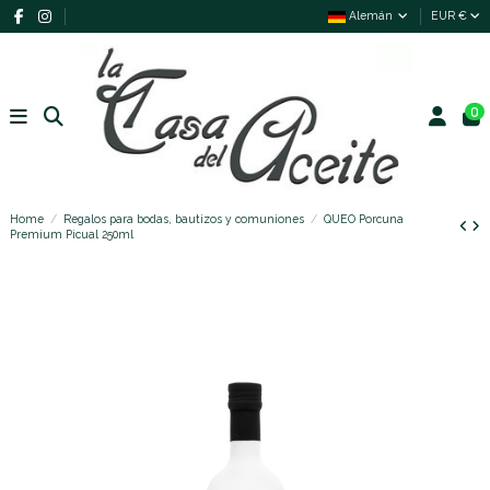
Alemán
EUR €
0
Home
Regalos para bodas, bautizos y comuniones
QUEO Porcuna
Premium Picual 250ml