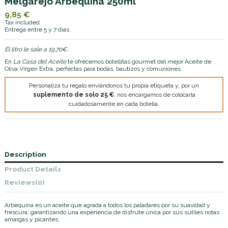
Melgarejo Arbequina 250ml
9,85 €
Tax included
Entrega entre 5 y 7 días.
El litro le sale a 19.70€.
En
La Casa del Aceite
te ofrecemos botellitas gourmet del mejor Aceite de
Oliva Virgen Extra, perfectas para bodas, bautizos y comuniones.
Personaliza tu regalo enviándonos tu propia etiqueta y, por un
suplemento de solo 25 €
, nos encargamos de colocarla
cuidadosamente en cada botella.
Description
Product Details
Reviews
(0)
Arbequina es un aceite que agrada a todos los paladares por su suavidad y
frescura, garantizando una experiencia de disfrute única por sus sutiles notas
amargas y picantes.