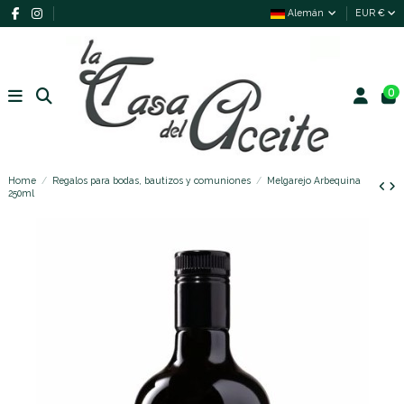
Alemán
EUR €
0
Home
Regalos para bodas, bautizos y comuniones
Melgarejo Arbequina
250ml