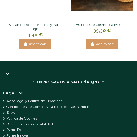
Bálsamo reparador labios y nariz
Estuche de Cosmética Mediano
8gr.
35,30 €
4,40 €
Add to cart
Add to cart
** ENVÍO GRATIS a partir de 150€ **
Legal
Aviso legal y Política de Privacidad
Condiciones de Compra y Derecho de Desistimiento
Envío
Política de Cookies
Declaración de accesibilidad
Pyme Digital
Pyme Innova