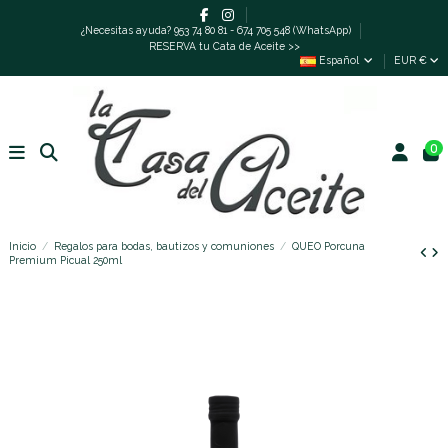
¿Necesitas ayuda? 953 74 80 81 - 674 705 548 (WhatsApp)
RESERVA tu Cata de Aceite >>
Español
EUR €
0
Inicio
Regalos para bodas, bautizos y comuniones
QUEO Porcuna
Premium Picual 250ml