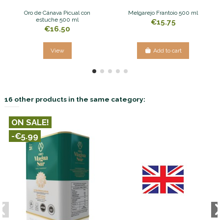
Oro de Cánava Picual con
Melgarejo Frantoio 500 ml
estuche 500 ml
€15.75
€16.50
View
Add to cart
16 other products in the same category:
ON SALE!
-€5.99