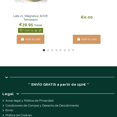
Lata 2L Magnasur AOVE
€0.00
Temprano
€39.95
€45.94
23
d.
13
:
35
:
57
Add to cart
Add to cart
** ENVÍO GRATIS a partir de 150€ **
Legal
Aviso legal y Política de Privacidad
Condiciones de Compra y Derecho de Desistimiento
Envío
Política de Cookies