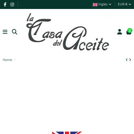
Inglés
EUR €
0
Home