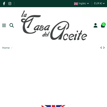
Inglés
EUR €
0
Home