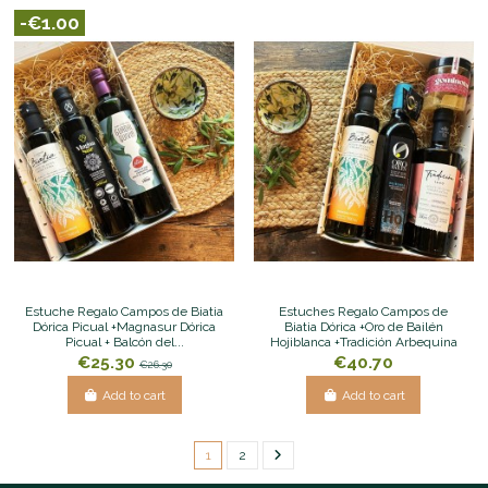
-€1.00
Estuche Regalo Campos de Biatia
Estuches Regalo Campos de
Dórica Picual +Magnasur Dórica
Biatia Dórica +Oro de Bailén
Picual + Balcón del...
Hojiblanca +Tradición Arbequina
€25.30
€40.70
€26.30
Add to cart
Add to cart
1
2