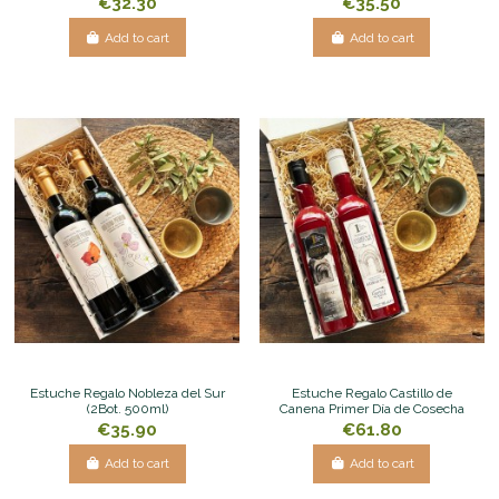
€32.30
€35.50
Add to cart
Add to cart
Estuche Regalo Nobleza del Sur
Estuche Regalo Castillo de
(2Bot. 500ml)
Canena Primer Día de Cosecha
€35.90
€61.80
Add to cart
Add to cart