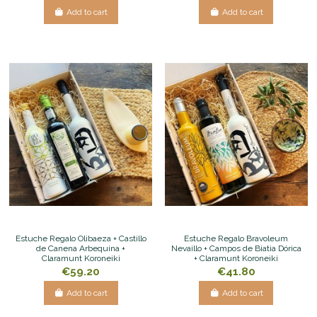
Add to cart
Add to cart
Estuche Regalo Olibaeza + Castillo
Estuche Regalo Bravoleum
de Canena Arbequina +
Nevaillo + Campos de Biatia Dórica
Claramunt Koroneiki
+ Claramunt Koroneiki
€59.20
€41.80
Add to cart
Add to cart