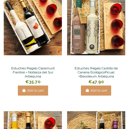
Estuches Regalo Claramunt
Estuches Regalo Castillo de
Frantoio + Nobleza del Sur
Canena EcológicoPicual
Arbequina
+Bravoleum Arbequina
€35.70
€47.90
Add to cart
Add to cart