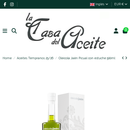
Inglés
EUR €
0
Home
Aceites Tempranos 25/26
Oleicola Jaén Picual con estuche 500ml