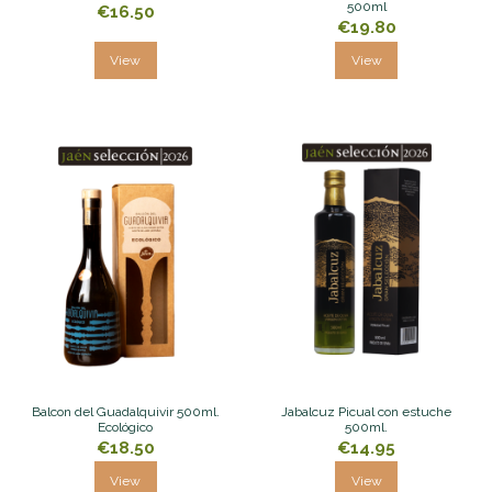
500ml
€16.50
€19.80
View
View
Balcon del Guadalquivir 500ml.
Jabalcuz Picual con estuche
Ecológico
500ml.
€18.50
€14.95
View
View