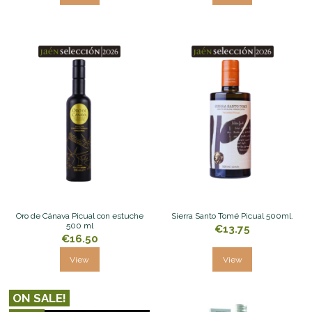
Oro de Cánava Picual con estuche
Sierra Santo Tomé Picual 500ml.
500 ml
€13.75
€16.50
View
View
ON SALE!