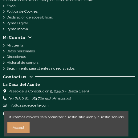
Envío
Política de Cookies
Declaración de accesibilidad
Pyme Digital
Pyme Innova
Mi Cuenta
Mi cuenta
Datos personales
Direcciones
Historial de compra
Seguimiento para clientes no registrados
Contact us
La Casa del Aceite
Paseo de la Constitución 9, 23440 - Baeza (Jaén)
953 74 80 81 | 674 705 548 (Whatsapp)
info@casadelaceite.com
Follow us
Utilizamos cookies para optimizar nuestro sitio web y nuestro servicio.
Accept