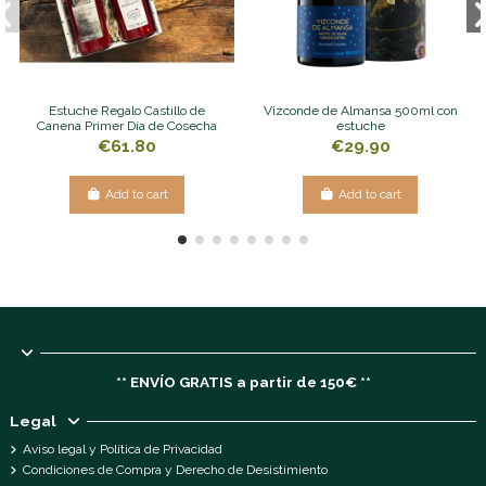
Estuche Regalo Castillo de
Vizconde de Almansa 500ml con
Canena Primer Día de Cosecha
estuche
€61.80
€29.90
Add to cart
Add to cart
** ENVÍO GRATIS a partir de 150€ **
Legal
Aviso legal y Política de Privacidad
Condiciones de Compra y Derecho de Desistimiento