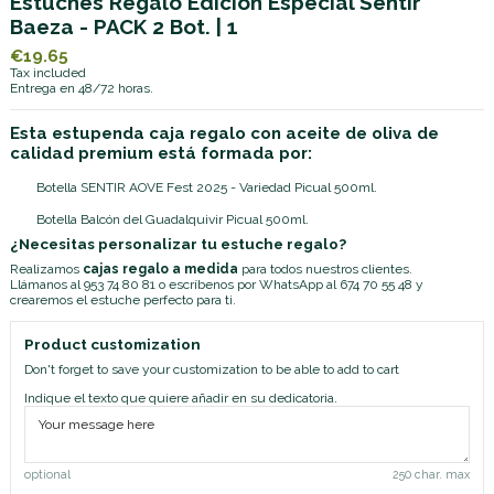
Estuches Regalo Edición Especial Sentir
Baeza - PACK 2 Bot. | 1
€19.65
Tax included
Entrega en 48/72 horas.
Esta estupenda caja regalo con aceite de oliva de
calidad premium está formada por:
Botella SENTIR AOVE Fest 2025 - Variedad Picual 500ml.
Botella Balcón del Guadalquivir Picual 500ml.
¿Necesitas personalizar tu estuche regalo?
Realizamos
cajas regalo a medida
para todos nuestros clientes.
Llámanos al
953 74 80 81
o escríbenos por
WhatsApp al 674 70 55 48
y
crearemos el estuche perfecto para ti.
Product customization
Don't forget to save your customization to be able to add to cart
Indique el texto que quiere añadir en su dedicatoria.
optional
250 char. max