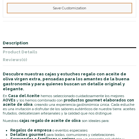
Save Customization
Description
Product Details
Reviews
(0)
Descubre nuestras cajas y estuches regalo con aceite de
oliva virgen extra, pensadas para los amantes de la buena
gastronomía y para quienes buscan un detalle original y
elegante.
En
Casa del Aceite
hemos seleccionado cuidadosamente los mejores
AOVEs
y los hemos combinado con
productos gourmet elaborados con
aceite de oliva
, creando una experiencia gastronómica única. Cada estuche
es una invitación a disfrutar de los sabores auténticos de nuestra tierra: aceites
frutados, delicatessen artesanales y la calidad que nos distingue.
Nuestras
cajas regalo de aceite de oliva
son ideales para:
Regalos de empresa
o eventos especiales
Detalles gourmet
para bodas, comuniones y celebraciones
Sorprender a familiares y amigos
con un presente saludable y