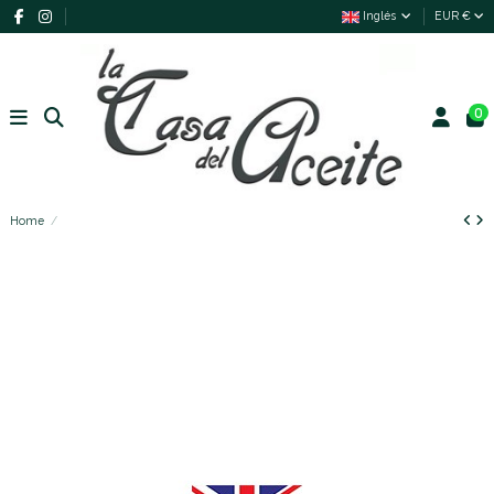
Inglés
EUR €
0
Home