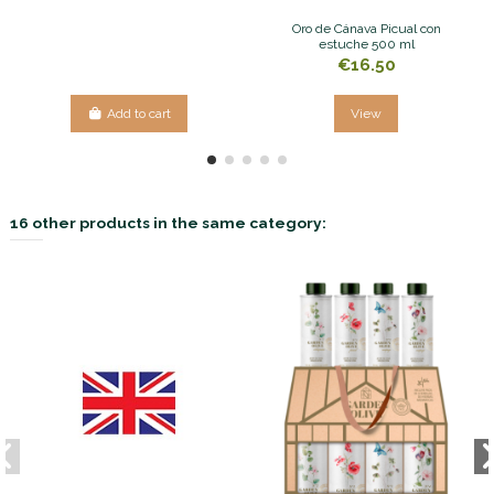
Oro de Cánava Picual con
estuche 500 ml
€16.50
Add to cart
View
16 other products in the same category: