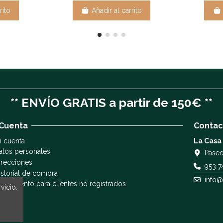
rito
Añadir al carrito
** ENVÍO GRATIS a partir de 150€ **
 Cuenta
Contac
i cuenta
La Casa
atos personales
Paseo
irecciones
953 7
istorial de compra
info@
eguimiento para clientes no registrados
vicio.