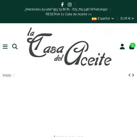
¿Necesitas ayuda? 953 74 80 81 - 674 705 548 (WhatsApp)
RESERVA tu Cata de Aceite >>
Español
EUR €
0
Inicio