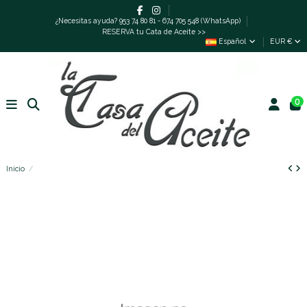
¿Necesitas ayuda? 953 74 80 81 - 674 705 548 (WhatsApp)
RESERVA tu Cata de Aceite >>
Español
EUR €
0
Inicio