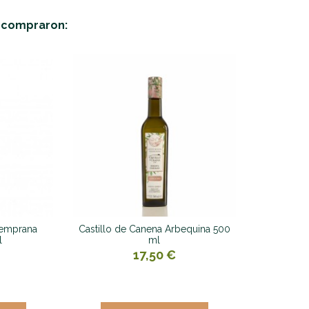
n compraron:
Temprana
Castillo de Canena Arbequina 500
l
ml
17,50 €