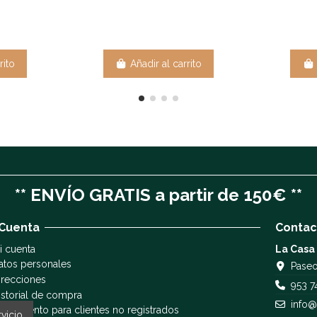
rito
Añadir al carrito
** ENVÍO GRATIS a partir de 150€ **
 Cuenta
Contac
i cuenta
La Casa
atos personales
Paseo
irecciones
953 7
istorial de compra
info@
eguimiento para clientes no registrados
vicio.