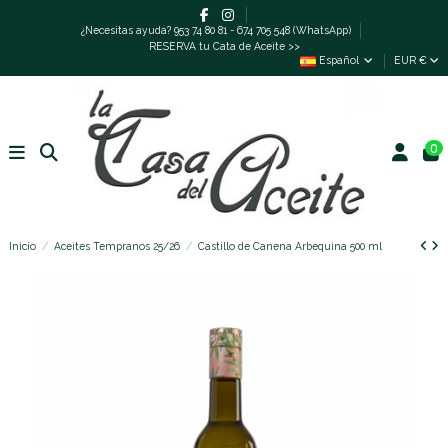
¿Necesitas ayuda? 953 74 80 81 - 674 705 548 (WhatsApp)
RESERVA tu Cata de Aceite >>
Español
EUR €
0
Inicio
Aceites Tempranos 25/26
Castillo de Canena Arbequina 500 ml