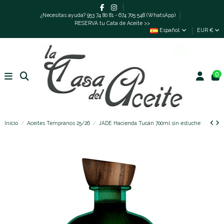
¿Necesitas ayuda? 953 74 80 81 - 674 705 548 (WhatsApp)
RESERVA tu Cata de Aceite >>
Español
EUR €
0
Inicio
Aceites Tempranos 25/26
JADE Hacienda Tucán 700ml sin estuche