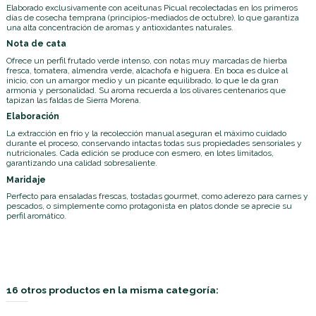
Elaborado exclusivamente con aceitunas Picual recolectadas en los primeros
días de cosecha temprana (principios-mediados de octubre), lo que garantiza
una alta concentración de aromas y antioxidantes naturales.
Nota de cata
Ofrece un perfil frutado verde intenso, con notas muy marcadas de hierba
fresca, tomatera, almendra verde, alcachofa e higuera. En boca es dulce al
inicio, con un amargor medio y un picante equilibrado, lo que le da gran
armonía y personalidad. Su aroma recuerda a los olivares centenarios que
tapizan las faldas de Sierra Morena.
Elaboración
La extracción en frío y la recolección manual aseguran el máximo cuidado
durante el proceso, conservando intactas todas sus propiedades sensoriales y
nutricionales. Cada edición se produce con esmero, en lotes limitados,
garantizando una calidad sobresaliente.
Maridaje
Perfecto para ensaladas frescas, tostadas gourmet, como aderezo para carnes y
pescados, o simplemente como protagonista en platos donde se aprecie su
perfil aromático.
16 otros productos en la misma categoría: