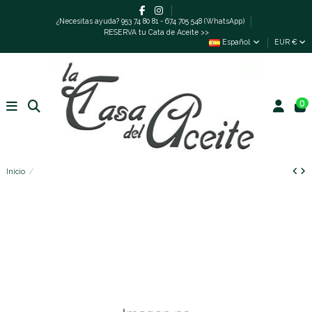
¿Necesitas ayuda? 953 74 80 81 - 674 705 548 (WhatsApp)
RESERVA tu Cata de Aceite >>
Español
EUR €
0
Inicio