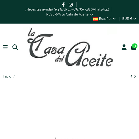
¿Necesitas ayuda? 953 74 80 81 - 674 705 548 (WhatsApp)
RESERVA tu Cata de Aceite >>
Español
EUR €
0
Inicio