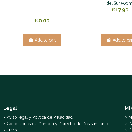
del Sur 500m
€17.90
€0.00
Add to cart
Add to car
Legal
Mi
Aviso legal y Política de Privacidad
M
Condiciones de Compra y Derecho de Desistimiento
D
Envío
D