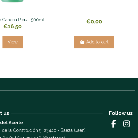
e Canena Picual 500ml
€0.00
€16.50
View
Add to cart
t us
Follow us
 del Aceite
 de la Constitución 9, 23440 - Baeza (Jaén)