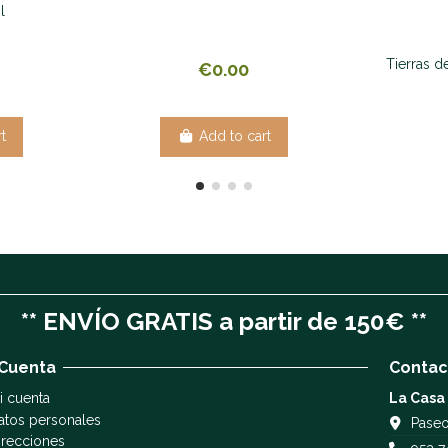
l
Tierras d
€0.00
t
Add to cart
** ENVÍO GRATIS a partir de 150€ **
 Cuenta
Contac
i cuenta
La Casa
atos personales
Paseo
irecciones