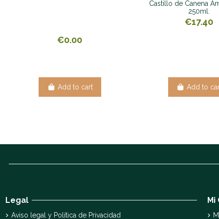
Castillo de Canena A
250ml.
€17.40
€0.00
Add to cart
Add to car
Legal
Mi
Aviso legal y Política de Privacidad
M