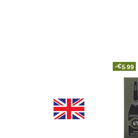
-€5.99