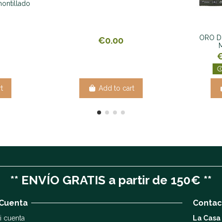
montillado
ORO D
€0.00
t
Add to cart
** ENVÍO GRATIS a partir de 150€ **
 Cuenta
Contac
i cuenta
La Casa