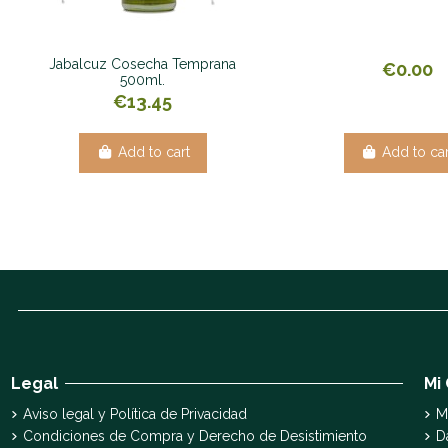
Jabalcuz Cosecha Temprana
€0.00
500ml.
€13.45
Add to cart
Add to car
Legal
Mi
Aviso legal y Política de Privacidad
M
Condiciones de Compra y Derecho de Desistimiento
D