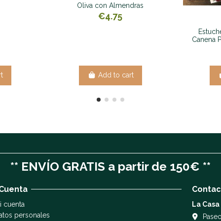
Oliva con Almendras
€4.75
Estuch
Canena P
t
Add to cart
** ENVÍO GRATIS a partir de 150€ **
 Cuenta
Contac
i cuenta
La Casa
atos personales
Paseo