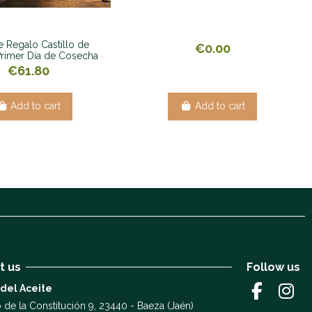
e Regalo Castillo de
€0.00
rimer Día de Cosecha
€61.80
Add to cart
Add to cart
t us
Follow us
 del Aceite
 de la Constitución 9, 23440 - Baeza (Jaén)