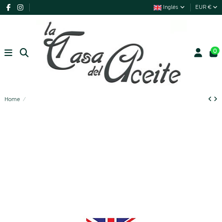
Inglés
EUR €
0
Home