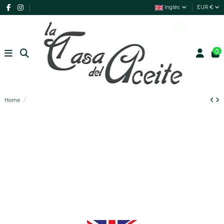
Inglés
EUR €
0
Home