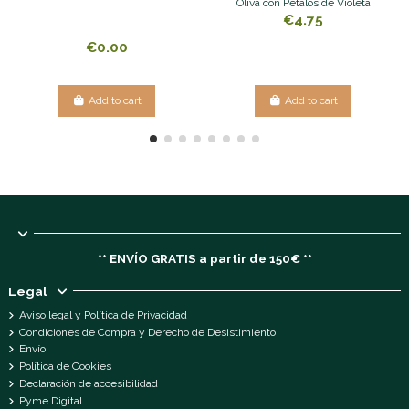
Oliva con Pétalos de Violeta
€4.75
€0.00
Add to cart
Add to cart
** ENVÍO GRATIS a partir de 150€ **
Legal
Aviso legal y Política de Privacidad
Condiciones de Compra y Derecho de Desistimiento
Envío
Política de Cookies
Declaración de accesibilidad
Pyme Digital