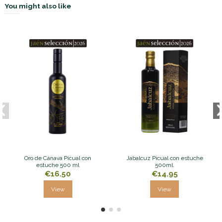
You might also like
Oro de Cánava Picual con
Jabalcuz Picual con estuche
estuche 500 ml
500ml.
€16.50
€14.95
View
View