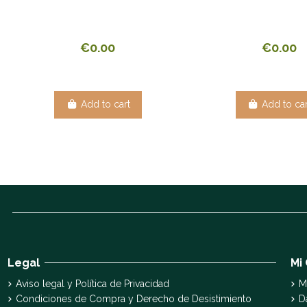
€0.00
€0.00
Add to cart
Add to car
Legal
Mi
Aviso legal y Política de Privacidad
M
Condiciones de Compra y Derecho de Desistimiento
D