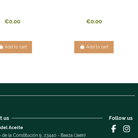
€0.00
€0.00
Add to cart
Add to cart
t us
Follow us
 del Aceite
 de la Constitución 9, 23440 - Baeza (Jaén)