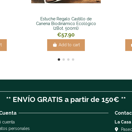
Estuche Regalo Castillo de
Canena Biodinámico Ecológico
(2Bot. 500ml)
€57.90
t
Add to cart
** ENVÍO GRATIS a partir de 150€ **
 Cuenta
Contac
i cuenta
La Casa
atos personales
Paseo