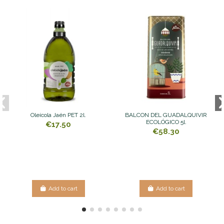
Oleícola Jaén PET 2l.
BALCON DEL GUADALQUIVIR
ECOLÓGICO 5l.
€17.50
€58.30
Add to cart
Add to cart