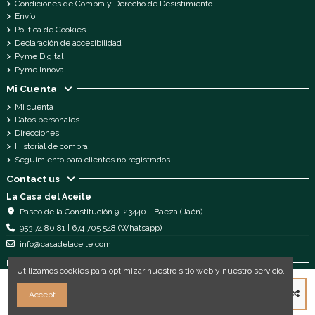
Condiciones de Compra y Derecho de Desistimiento
Envío
Política de Cookies
Declaración de accesibilidad
Pyme Digital
Pyme Innova
Mi Cuenta
Mi cuenta
Datos personales
Direcciones
Historial de compra
Seguimiento para clientes no registrados
Contact us
La Casa del Aceite
Paseo de la Constitución 9, 23440 - Baeza (Jaén)
953 74 80 81 | 674 705 548 (Whatsapp)
info@casadelaceite.com
Follow us
Utilizamos cookies para optimizar nuestro sitio web y nuestro servicio.
Add to cart
Accept