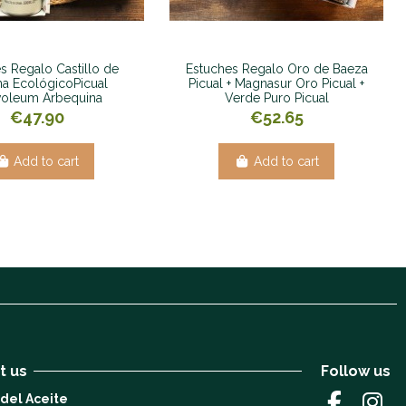
s Regalo Castillo de
Estuches Regalo Oro de Baeza
a EcológicoPicual
Picual + Magnasur Oro Picual +
voleum Arbequina
Verde Puro Picual
€47.90
€52.65
Add to cart
Add to cart
t us
Follow us
 del Aceite