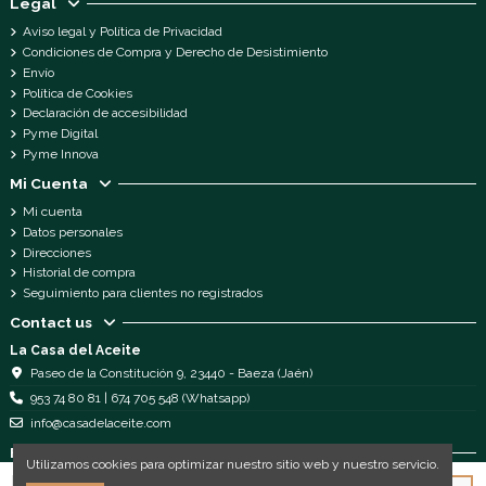
Legal
Aviso legal y Política de Privacidad
Condiciones de Compra y Derecho de Desistimiento
Envío
Política de Cookies
Declaración de accesibilidad
Pyme Digital
Pyme Innova
Mi Cuenta
Mi cuenta
Datos personales
Direcciones
Historial de compra
Seguimiento para clientes no registrados
Contact us
La Casa del Aceite
Paseo de la Constitución 9, 23440 - Baeza (Jaén)
953 74 80 81 | 674 705 548 (Whatsapp)
info@casadelaceite.com
Follow us
Utilizamos cookies para optimizar nuestro sitio web y nuestro servicio.