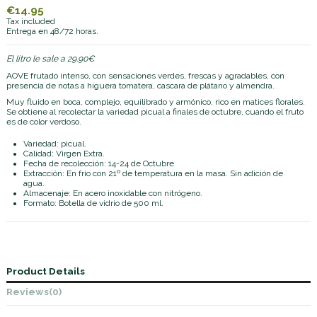
€14.95
Tax included
Entrega en 48/72 horas.
El litro le sale a 29.90€
AOVE frutado intenso, con sensaciones verdes, frescas y agradables, con
presencia de notas a higuera tomatera, cascara de plátano y almendra.
Muy fluido en boca, complejo, equilibrado y armónico, rico en matices florales.
Se obtiene al recolectar la variedad picual a finales de octubre, cuando el fruto
es de color verdoso.
Variedad: picual.
Calidad: Virgen Extra.
Fecha de recolección: 14-24 de Octubre
Extracción: En frio con 21º de temperatura en la masa. Sin adición de
agua.
Almacenaje: En acero inoxidable con nitrógeno.
Formato: Botella de vidrio de 500 ml.
Product Details
Reviews
(0)