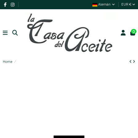
Alemán
EUR €
0
Home